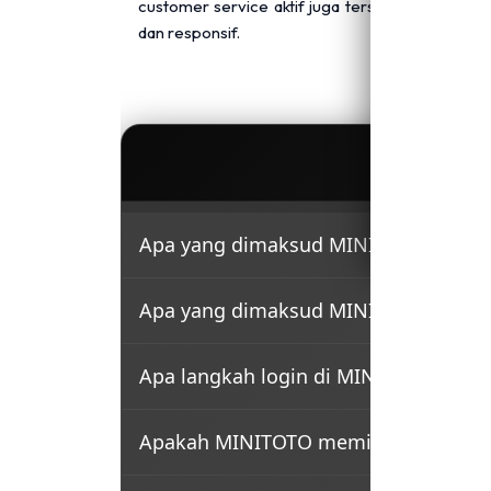
customer service aktif juga tersedia untuk m
dan responsif.
Metode
Deposit
Jam
FAQ - 
Operasional
© 2025 Po
MINI
Apa yang dimaksud MINITOTO sebagai
MINITOTO adalah platform permainan slot yang dikemba
Apa yang dimaksud MINITOTO sebagai
transparan, serta mudah diakses oleh berbagai kalangan
MINITOTO merupakan platform slot online terpercaya y
Apa langkah login di MINITOTO?
dengan pengalaman bermain yang nyaman dan sistem yan
🍒R
Pengguna hanya perlu membuka situs resmi MINITOTO,
Apakah MINITOTO memiliki sistem k
langsung mengakses dan menikmati permainan slot onlin
ME
MIN
Ya, MINITOTO didukung teknologi keamanan modern sert